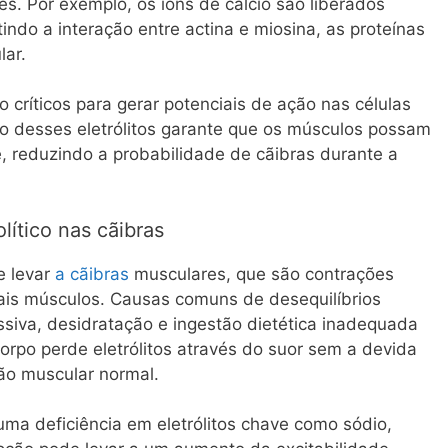
es. Por exemplo, os íons de cálcio são liberados
indo a interação entre actina e miosina, as proteínas
lar.
o críticos para gerar potenciais de ação nas células
o desses eletrólitos garante que os músculos possam
te, reduzindo a probabilidade de cãibras durante a
lítico nas cãibras
e levar
a cãibras
musculares, que são contrações
mais músculos. Causas comuns de desequilíbrios
essiva, desidratação e ingestão dietética inadequada
orpo perde eletrólitos através do suor sem a devida
ão muscular normal.
ma deficiência em eletrólitos chave como sódio,