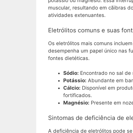
potássio ou magnésio. Essa interr
muscular, resultando em cãibras do
atividades extenuantes.
Eletrólitos comuns e suas fon
Os eletrólitos mais comuns incluem
desempenha um papel único nas funç
fontes dietéticas.
Sódio:
Encontrado no sal de 
Potássio:
Abundante em banan
Cálcio:
Disponível em produto
fortificados.
Magnésio:
Presente em nozes
Sintomas de deficiência de ele
A deficiência de eletrólitos pode 