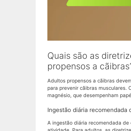
Quais são as diretriz
propensos a cãibras
Adultos propensos a cãibras devem
para prevenir cãibras musculares. O
magnésio, que desempenham papéis 
Ingestão diária recomendada d
A ingestão diária recomendada de e
atividade. Para adultos, as diretri