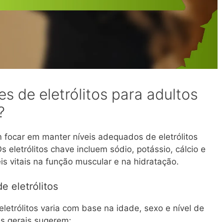
es de eletrólitos para adultos
?
 focar em manter níveis adequados de eletrólitos
s eletrólitos chave incluem sódio, potássio, cálcio e
vitais na função muscular e na hidratação.
e eletrólitos
letrólitos varia com base na idade, sexo e nível de
zes gerais sugerem: